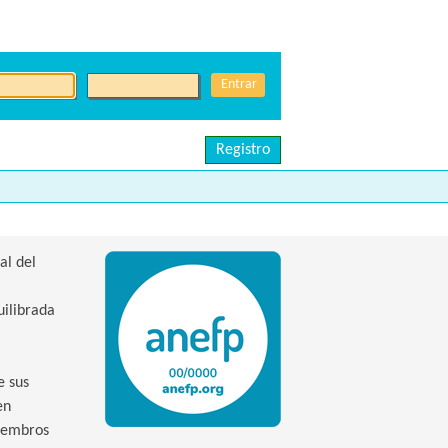
Registro
al del
uilibrada
e sus
en
miembros