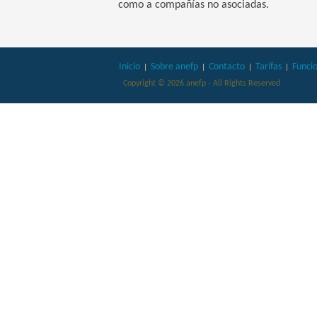
como a compañías no asociadas.
Inicio
Sobre anefp
Contacto
Tarifas
Funci
Copyright © 2026 anefp - All Rights Reserved